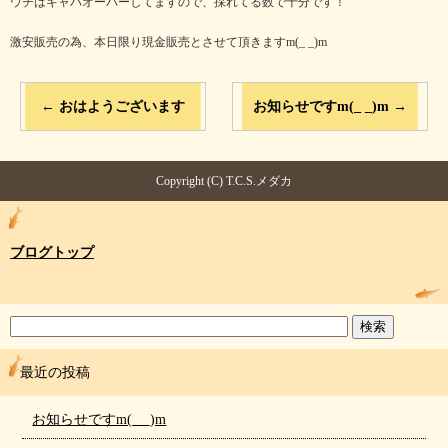
ウチはキャパオーバーしてますので、採れてる数で十分です！
激安販売の為、本日限り現金販売とさせて頂きますm(_ _)m
←
おはようございます
お知らせですm(_ _)m
→
Copyright (C) T.C.S.メダカ
ブログトップ
最近の投稿
お知らせですm(_ _)m