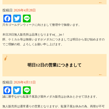
投稿日
2026年4月28日
Facebook
Twitter
Line
只今ゴールデンウィークに向けまして整理中で御座います。
本日28日無人販売所は品薄となりますm(_ _)m！
餌、ケミカル等は御座いますがメダカにつきましては明日から並び始めますの
でご理解の程、よろしくお願い申し上げます。
明日12日の営業につきまして
投稿日
2026年4月11日
Facebook
Twitter
Line
誠に勝手ながら駄菓子屋及び屋外メダカ販売はお休みとさせて頂きます。
無人販売所は通常通りの営業となりますが、駄菓子屋お休みの為、両替が不可