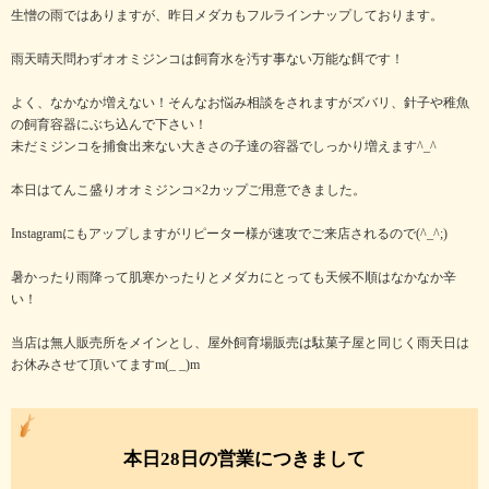
生憎の雨ではありますが、昨日メダカもフルラインナップしております。
雨天晴天問わずオオミジンコは飼育水を汚す事ない万能な餌です！
よく、なかなか増えない！そんなお悩み相談をされますがズバリ、針子や稚魚
の飼育容器にぶち込んで下さい！
未だミジンコを捕食出来ない大きさの子達の容器でしっかり増えます^_^
本日はてんこ盛りオオミジンコ×2カップご用意できました。
Instagramにもアップしますがリピーター様が速攻でご来店されるので(^_^;)
暑かったり雨降って肌寒かったりとメダカにとっても天候不順はなかなか辛
い！
当店は無人販売所をメインとし、屋外飼育場販売は駄菓子屋と同じく雨天日は
お休みさせて頂いてますm(_ _)m
本日28日の営業につきまして