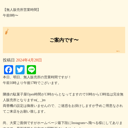
【無人販売所営業時間】
午前8時〜
ご案内です〜
投稿日
2024年4月28日
Facebook
Twitter
Line
本日、明日、無人販売所の営業時間ですが！
午前10時より午後17時でございます。
隣接の駄菓子屋Open時間が13時からとなってますので10時から13時迄は完全無
人販売所となりますm(_ _)m
両替機の設定は御座いませんので、ご迷惑をお掛けしますが予めご用意なされ
てご来店をお願い致します。
尚、大変ご面倒ですがホームページ最下段にInstagramへ飛べる様にしてありま