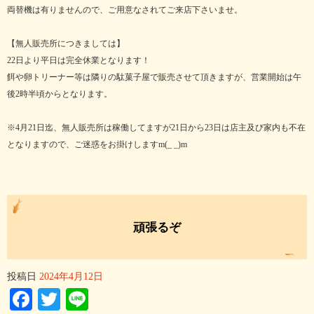
両替機は有りませんので、ご用意なされてご来店下さいませ。
【無人販売所につきましては】
22日より平日は完全休業となります！
餌や卵トリーナー等は隣りの駄菓子屋で販売させて頂きますが、営業開始は午
後2時半頃からとなります。
※4月21日迄、無人販売所は稼働してますが21日から23日は店主及び家内も不在
となりますので、ご迷惑をお掛けしますm(_ _)m
頑張るぞ
投稿日
2024年4月12日
Facebook
Twitter
Line