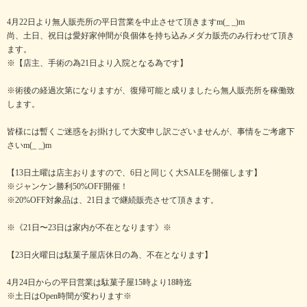
4月22日より無人販売所の平日営業を中止させて頂きますm(_ _)m
尚、土日、祝日は愛好家仲間が良個体を持ち込みメダカ販売のみ行わせて頂き
ます。
※【店主、手術の為21日より入院となる為です】
※術後の経過次第になりますが、復帰可能と成りましたら無人販売所を稼働致
します。
皆様には暫くご迷惑をお掛けして大変申し訳ございませんが、事情をご考慮下
さいm(_ _)m
【13日土曜は店主おりますので、6日と同じく大SALEを開催します】
※ジャンケン勝利50%OFF開催！
※20%OFF対象品は、21日まで継続販売させて頂きます。
※《21日〜23日は家内が不在となります》※
【23日火曜日は駄菓子屋店休日の為、不在となります】
4月24日からの平日営業は駄菓子屋15時より18時迄
※土日はOpen時間が変わります※